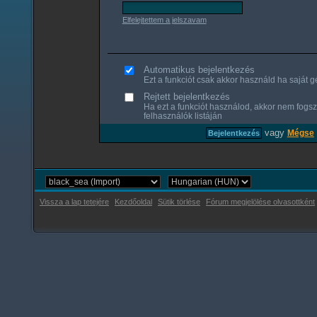
Elfelejtettem a jelszavam
Automatikus bejelentkezés
Ezt a funkciót csak akkor használd ha saját gé
Rejtett bejelentkezés
Ha ezt a funkciót használod, akkor nem fogsz
felhasználók listáján
vagy
Mégse
Vissza a lap tetejére
Kezdőoldal
Sütik törlése
Fórum megjelölése olvasottként