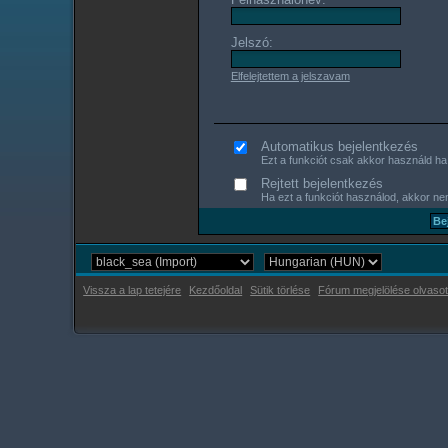
Jelszó:
Elfelejtettem a jelszavam
Automatikus bejelentkezés
Ezt a funkciót csak akkor használd ha s
Rejtett bejelentkezés
Ha ezt a funkciót használod, akkor nem
Vissza a lap tetejére
Kezdőoldal
Sütik törlése
Fórum megjelölése olvasot