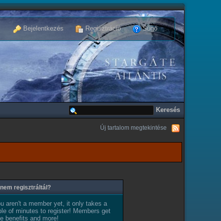
Bejelentkezés
Regisztráció
Súgó
Új tartalom megtekintése
nem regisztráltál?
ou aren't a member yet, it only takes a
le of minutes to register! Members get
e benefits and more!