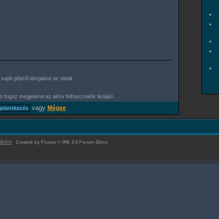
aját gépről látogatod az oldalt
 fogsz megjelenni az aktív felhasználók listáján
vagy
Mégse
tként
Created by Fisana
©
IPB 3.0 Forum Skins