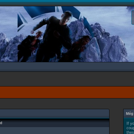
Még 
ad
If y
coup
thes