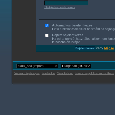
Elfelejtettem a jelszavam
Automatikus bejelentkezés
Ezt a funkciót csak akkor használd ha saját gé
Rejtett bejelentkezés
Ha ezt a funkciót használod, akkor nem fogsz
felhasználók listáján
vagy
Mégse
Vissza a lap tetejére
Kezdőoldal
Sütik törlése
Fórum megjelölése olvasottként