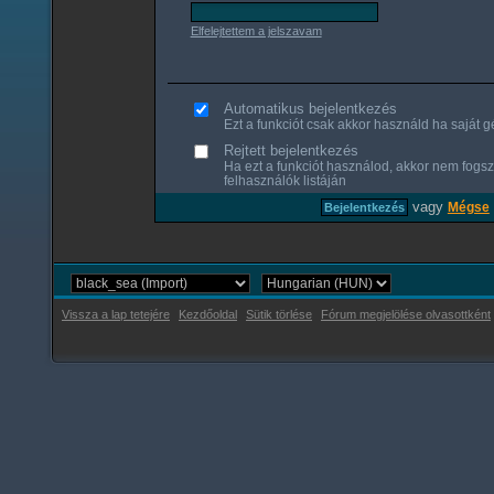
Elfelejtettem a jelszavam
Automatikus bejelentkezés
Ezt a funkciót csak akkor használd ha saját gé
Rejtett bejelentkezés
Ha ezt a funkciót használod, akkor nem fogsz
felhasználók listáján
vagy
Mégse
Vissza a lap tetejére
Kezdőoldal
Sütik törlése
Fórum megjelölése olvasottként