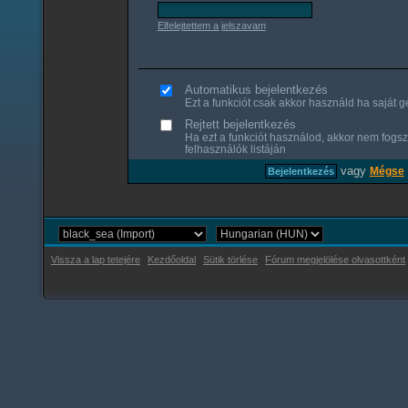
Elfelejtettem a jelszavam
Automatikus bejelentkezés
Ezt a funkciót csak akkor használd ha saját gé
Rejtett bejelentkezés
Ha ezt a funkciót használod, akkor nem fogsz
felhasználók listáján
vagy
Mégse
Vissza a lap tetejére
Kezdőoldal
Sütik törlése
Fórum megjelölése olvasottként