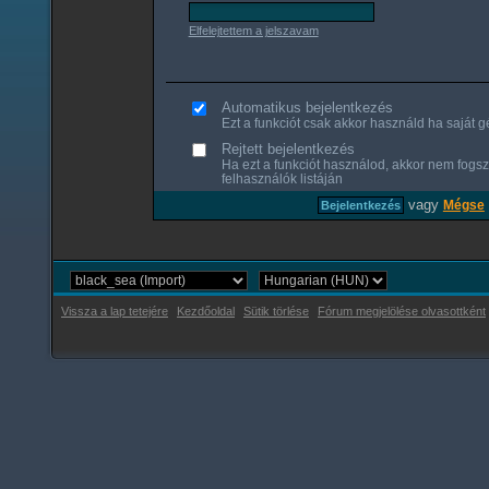
Elfelejtettem a jelszavam
Automatikus bejelentkezés
Ezt a funkciót csak akkor használd ha saját gé
Rejtett bejelentkezés
Ha ezt a funkciót használod, akkor nem fogsz
felhasználók listáján
vagy
Mégse
Vissza a lap tetejére
Kezdőoldal
Sütik törlése
Fórum megjelölése olvasottként