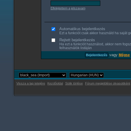
Elfelejtettem a jelszavam
Automatikus bejelentkezés
Ezt a funkciót csak akkor használd ha saját gé
Rejtett bejelentkezés
Ha ezt a funkciót használod, akkor nem fogsz
felhasználók listáján
vagy
Mégse
Vissza a lap tetejére
Kezdőoldal
Sütik törlése
Fórum megjelölése olvasottként