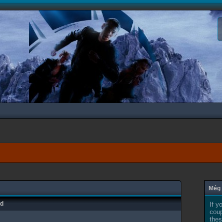
Még 
ad
If y
coup
thes