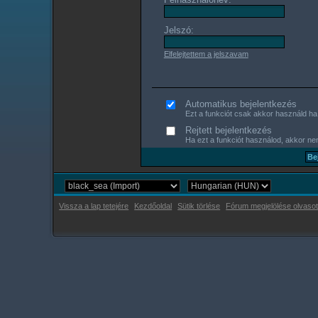
Jelszó:
Elfelejtettem a jelszavam
Automatikus bejelentkezés
Ezt a funkciót csak akkor használd ha s
Rejtett bejelentkezés
Ha ezt a funkciót használod, akkor nem
Vissza a lap tetejére
Kezdőoldal
Sütik törlése
Fórum megjelölése olvasot