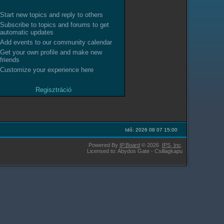
Start new topics and reply to others
Subscribe to topics and forums to get
automatic updates
Add events to our community calendar
Get your own profile and make new
friends
Customize your experience here
Regisztráció
Idő: 2026 08 07 15:00
Powered By
IP.Board
© 2026
IPS,
Inc
.
Licensed to: Abydos Gate - Csillagkapu