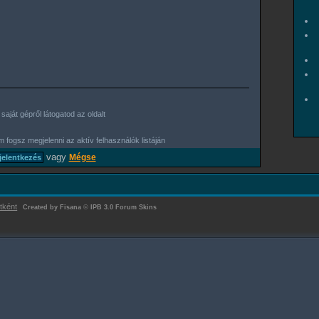
aját gépről látogatod az oldalt
 fogsz megjelenni az aktív felhasználók listáján
vagy
Mégse
tként
Created by Fisana
©
IPB 3.0 Forum Skins