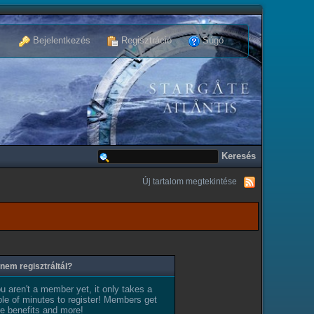
Bejelentkezés
Regisztráció
Súgó
Új tartalom megtekintése
nem regisztráltál?
ou aren't a member yet, it only takes a
le of minutes to register! Members get
e benefits and more!