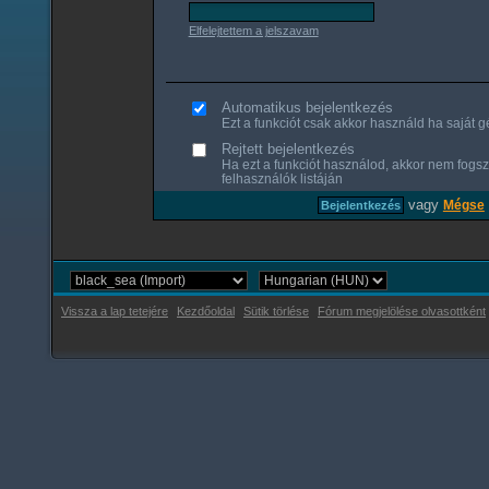
Elfelejtettem a jelszavam
Automatikus bejelentkezés
Ezt a funkciót csak akkor használd ha saját gé
Rejtett bejelentkezés
Ha ezt a funkciót használod, akkor nem fogsz
felhasználók listáján
vagy
Mégse
Vissza a lap tetejére
Kezdőoldal
Sütik törlése
Fórum megjelölése olvasottként