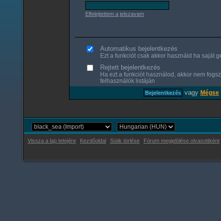
Elfelejtettem a jelszavam
Automatikus bejelentkezés
Ezt a funkciót csak akkor használd ha saját gé
Rejtett bejelentkezés
Ha ezt a funkciót használod, akkor nem fogsz
felhasználók listáján
vagy
Mégse
Vissza a lap tetejére
Kezdőoldal
Sütik törlése
Fórum megjelölése olvasottként