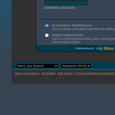
Elfelejtettem a jelszavam
Automatikus bejelentkezés
Ezt a funkciót csak akkor használd ha saját gé
Rejtett bejelentkezés
Ha ezt a funkciót használod, akkor nem fogsz
felhasználók listáján
vagy
Mégse
Vissza a lap tetejére
Kezdőoldal
Sütik törlése
Fórum megjelölése olvasottként