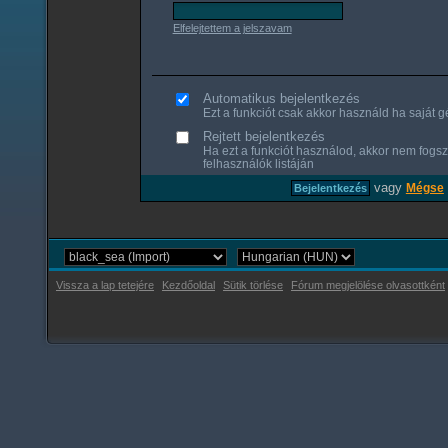
Elfelejtettem a jelszavam
Automatikus bejelentkezés
Ezt a funkciót csak akkor használd ha saját gé
Rejtett bejelentkezés
Ha ezt a funkciót használod, akkor nem fogsz
felhasználók listáján
vagy
Mégse
Vissza a lap tetejére
Kezdőoldal
Sütik törlése
Fórum megjelölése olvasottként