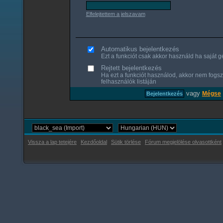
Elfelejtettem a jelszavam
Automatikus bejelentkezés
Ezt a funkciót csak akkor használd ha saját gé
Rejtett bejelentkezés
Ha ezt a funkciót használod, akkor nem fogsz
felhasználók listáján
vagy
Mégse
Vissza a lap tetejére
Kezdőoldal
Sütik törlése
Fórum megjelölése olvasottként