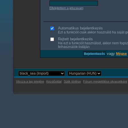
Elfelejtettem a jelszavam
Automatikus bejelentkezés
Ezt a funkciót csak akkor használd ha saját gé
Rejtett bejelentkezés
Ha ezt a funkciót használod, akkor nem fogsz
felhasználók listáján
vagy
Mégse
Vissza a lap tetejére
Kezdőoldal
Sütik törlése
Fórum megjelölése olvasottként