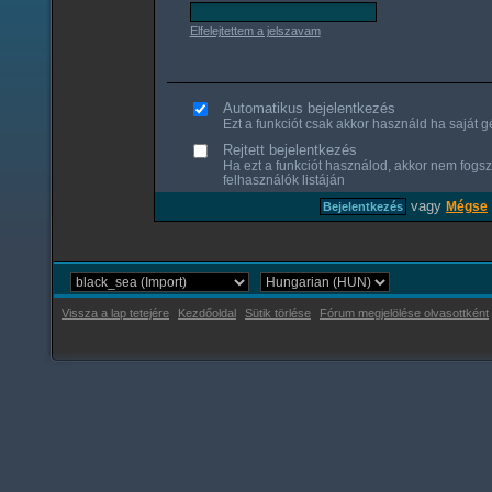
Elfelejtettem a jelszavam
Automatikus bejelentkezés
Ezt a funkciót csak akkor használd ha saját gé
Rejtett bejelentkezés
Ha ezt a funkciót használod, akkor nem fogsz
felhasználók listáján
vagy
Mégse
Vissza a lap tetejére
Kezdőoldal
Sütik törlése
Fórum megjelölése olvasottként