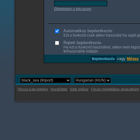
Elfelejtettem a jelszavam
Automatikus bejelentkezés
Ezt a funkciót csak akkor használd ha saját gé
Rejtett bejelentkezés
Ha ezt a funkciót használod, akkor nem fogsz
felhasználók listáján
vagy
Mégse
Vissza a lap tetejére
Kezdőoldal
Sütik törlése
Fórum megjelölése olvasottként