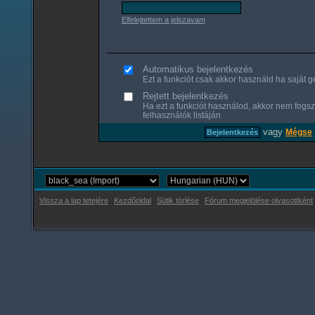
Elfelejtettem a jelszavam
Automatikus bejelentkezés
Ezt a funkciót csak akkor használd ha saját gé
Rejtett bejelentkezés
Ha ezt a funkciót használod, akkor nem fogsz
felhasználók listáján
vagy
Mégse
Vissza a lap tetejére
Kezdőoldal
Sütik törlése
Fórum megjelölése olvasottként