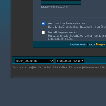
Elfelejtettem a jelszavam
Automatikus bejelentkezés
Ezt a funkciót csak akkor használd ha saját gé
Rejtett bejelentkezés
Ha ezt a funkciót használod, akkor nem fogsz
felhasználók listáján
vagy
Mégse
Vissza a lap tetejére
Kezdőoldal
Sütik törlése
Fórum megjelölése olvasottként