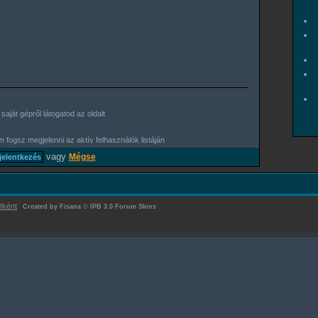
aját gépről látogatod az oldalt
 fogsz megjelenni az aktív felhasználók listáján
vagy
Mégse
tként
Created by Fisana
©
IPB 3.0 Forum Skins