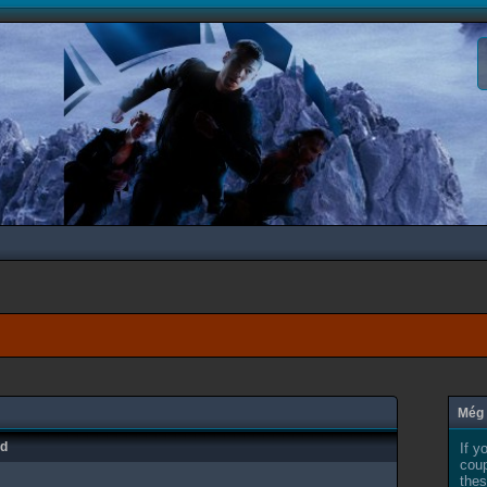
Még 
ad
If y
coup
thes