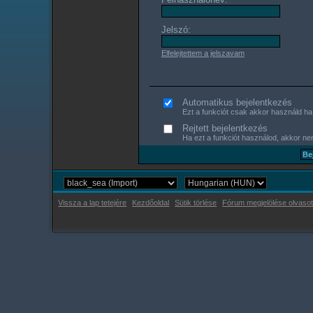
Jelszó:
Elfelejtettem a jelszavam
Automatikus bejelentkezés
Ezt a funkciót csak akkor használd ha s
Rejtett bejelentkezés
Ha ezt a funkciót használod, akkor nem
Vissza a lap tetejére
Kezdőoldal
Sütik törlése
Fórum megjelölése olvasot