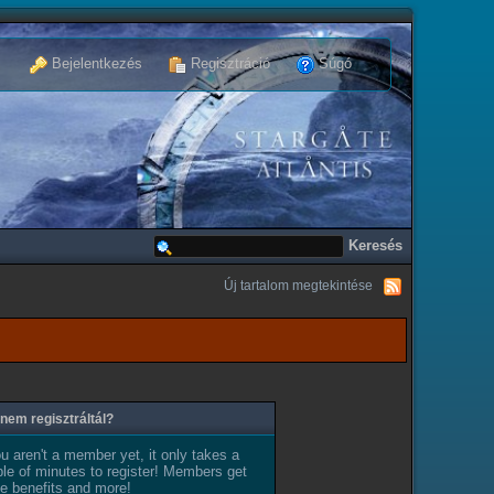
Bejelentkezés
Regisztráció
Súgó
Új tartalom megtekintése
nem regisztráltál?
ou aren't a member yet, it only takes a
le of minutes to register! Members get
e benefits and more!