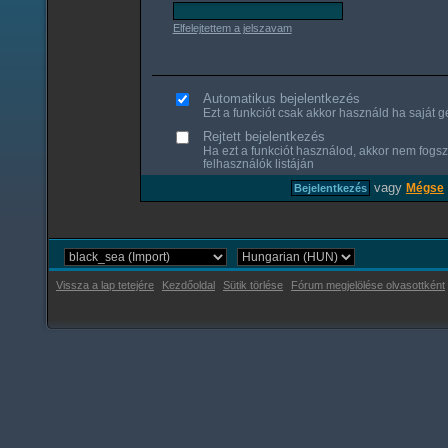
Elfelejtettem a jelszavam
Automatikus bejelentkezés
Ezt a funkciót csak akkor használd ha saját gé
Rejtett bejelentkezés
Ha ezt a funkciót használod, akkor nem fogsz
felhasználók listáján
vagy
Mégse
Vissza a lap tetejére
Kezdőoldal
Sütik törlése
Fórum megjelölése olvasottként