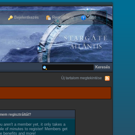
Bejelentkezés
Regisztráció
Súgó
Új tartalom megtekintése
nem regisztráltál?
ou aren't a member yet, it only takes a
le of minutes to register! Members get
e benefits and more!