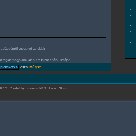
aját gépről látogatod az oldalt
 fogsz megjelenni az aktív felhasználók listáján
vagy
Mégse
tként
Created by Fisana
©
IPB 3.0 Forum Skins