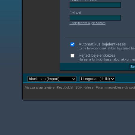
Jelszó:
Elfelejtettem a jelszavam
Automatikus bejelentkezés
Ezt a funkciót csak akkor használd ha s
Rejtett bejelentkezés
Ha ezt a funkciót használod, akkor nem
Vissza a lap tetejére
Kezdőoldal
Sütik törlése
Fórum megjelölése olvasot