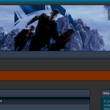
Még 
ad
If y
coup
thes