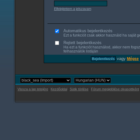
Elfelejtettem a jelszavam
Automatikus bejelentkezés
Ezt a funkciót csak akkor használd ha saját gé
Rejtett bejelentkezés
Ha ezt a funkciót használod, akkor nem fogsz
felhasználók listáján
vagy
Mégse
Vissza a lap tetejére
Kezdőoldal
Sütik törlése
Fórum megjelölése olvasottként