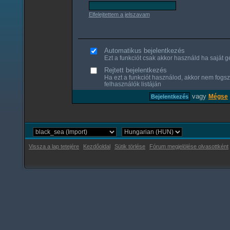
Elfelejtettem a jelszavam
Automatikus bejelentkezés
Ezt a funkciót csak akkor használd ha saját gé
Rejtett bejelentkezés
Ha ezt a funkciót használod, akkor nem fogsz
felhasználók listáján
vagy
Mégse
Vissza a lap tetejére
Kezdőoldal
Sütik törlése
Fórum megjelölése olvasottként