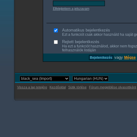
Elfelejtettem a jelszavam
Automatikus bejelentkezés
Ezt a funkciót csak akkor használd ha saját gé
Rejtett bejelentkezés
Ha ezt a funkciót használod, akkor nem fogsz
felhasználók listáján
vagy
Mégse
Vissza a lap tetejére
Kezdőoldal
Sütik törlése
Fórum megjelölése olvasottként