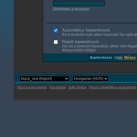
Elfelejtettem a jelszavam
Automatikus bejelentkezés
Ezt a funkciót csak akkor használd ha saját gé
Rejtett bejelentkezés
Ha ezt a funkciót használod, akkor nem fogsz
felhasználók listáján
vagy
Mégse
Vissza a lap tetejére
Kezdőoldal
Sütik törlése
Fórum megjelölése olvasottként