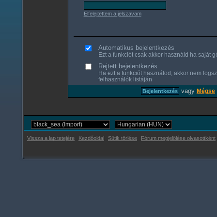
Elfelejtettem a jelszavam
Automatikus bejelentkezés
Ezt a funkciót csak akkor használd ha saját gé
Rejtett bejelentkezés
Ha ezt a funkciót használod, akkor nem fogsz
felhasználók listáján
vagy
Mégse
Vissza a lap tetejére
Kezdőoldal
Sütik törlése
Fórum megjelölése olvasottként