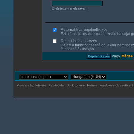
Elfelejtettem a jelszavam
Automatikus bejelentkezés
Ezt a funkciót csak akkor használd ha saját gé
Rejtett bejelentkezés
Ha ezt a funkciót használod, akkor nem fogsz
felhasználók listáján
vagy
Mégse
Vissza a lap tetejére
Kezdőoldal
Sütik törlése
Fórum megjelölése olvasottként