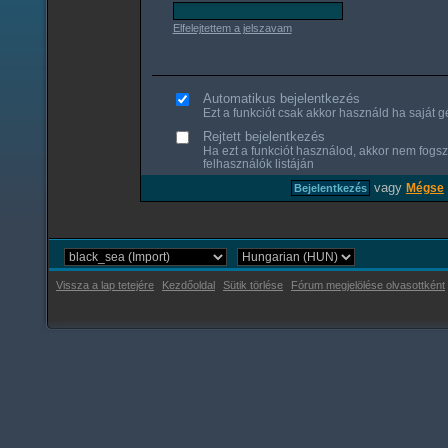
Elfelejtettem a jelszavam
Automatikus bejelentkezés
Ezt a funkciót csak akkor használd ha saját gé
Rejtett bejelentkezés
Ha ezt a funkciót használod, akkor nem fogsz
felhasználók listáján
vagy
Mégse
Vissza a lap tetejére
Kezdőoldal
Sütik törlése
Fórum megjelölése olvasottként