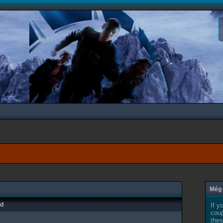
Még 
ad
If y
coup
thes