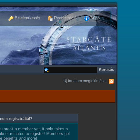
Bejelentkezés
Regisztráció
Súgó
Új tartalom megtekintése
nem regisztráltál?
ou aren't a member yet, it only takes a
le of minutes to register! Members get
e benefits and more!