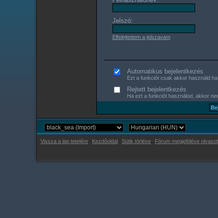
Jelszó:
Elfelejtettem a jelszavam
Automatikus bejelentkezés
Ezt a funkciót csak akkor használd ha s
Rejtett bejelentkezés
Ha ezt a funkciót használod, akkor nem
Vissza a lap tetejére
Kezdőoldal
Sütik törlése
Fórum megjelölése olvasot