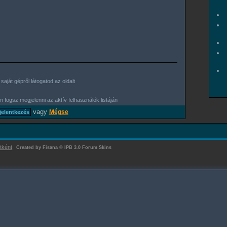
aját gépről látogatod az oldalt
 fogsz megjelenni az aktív felhasználók listáján
vagy
Mégse
tként
Created by Fisana
©
IPB 3.0 Forum Skins