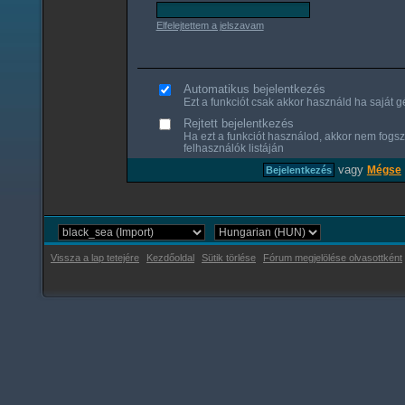
Elfelejtettem a jelszavam
Automatikus bejelentkezés
Ezt a funkciót csak akkor használd ha saját gé
Rejtett bejelentkezés
Ha ezt a funkciót használod, akkor nem fogsz
felhasználók listáján
vagy
Mégse
Vissza a lap tetejére
Kezdőoldal
Sütik törlése
Fórum megjelölése olvasottként