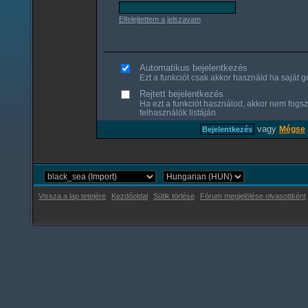
Elfelejtettem a jelszavam
Automatikus bejelentkezés
Ezt a funkciót csak akkor használd ha saját gé
Rejtett bejelentkezés
Ha ezt a funkciót használod, akkor nem fogsz
felhasználók listáján
vagy
Mégse
Vissza a lap tetejére
Kezdőoldal
Sütik törlése
Fórum megjelölése olvasottként