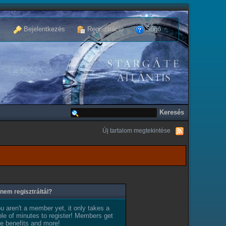
Bejelentkezés
Regisztráció
Súgó
Új tartalom megtekintése
nem regisztráltál?
ou aren't a member yet, it only takes a
le of minutes to register! Members get
e benefits and more!