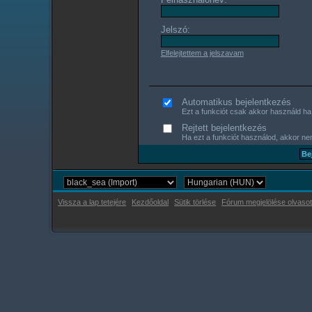
Jelszó:
Elfelejtettem a jelszavam
Automatikus bejelentkezés
Ezt a funkciót csak akkor használd ha s
Rejtett bejelentkezés
Ha ezt a funkciót használod, akkor nem
Vissza a lap tetejére
Kezdőoldal
Sütik törlése
Fórum megjelölése olvasot