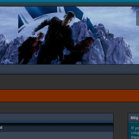
Még 
ad
If y
coup
thes