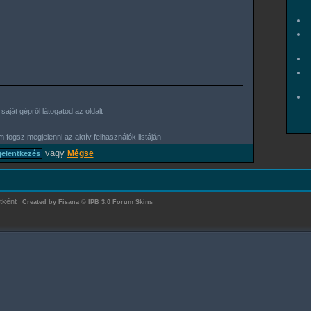
aját gépről látogatod az oldalt
 fogsz megjelenni az aktív felhasználók listáján
vagy
Mégse
tként
Created by Fisana
©
IPB 3.0 Forum Skins