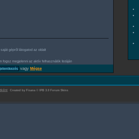
aját gépről látogatod az oldalt
 fogsz megjelenni az aktív felhasználók listáján
vagy
Mégse
tként
Created by Fisana
©
IPB 3.0 Forum Skins