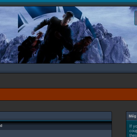
Még 
ad
If y
coup
thes