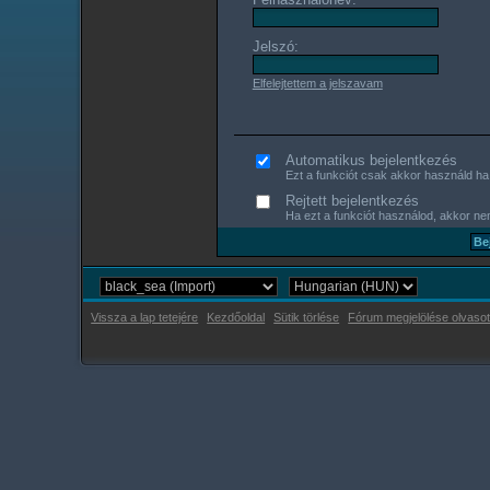
Jelszó:
Elfelejtettem a jelszavam
Automatikus bejelentkezés
Ezt a funkciót csak akkor használd ha s
Rejtett bejelentkezés
Ha ezt a funkciót használod, akkor nem
Vissza a lap tetejére
Kezdőoldal
Sütik törlése
Fórum megjelölése olvasot