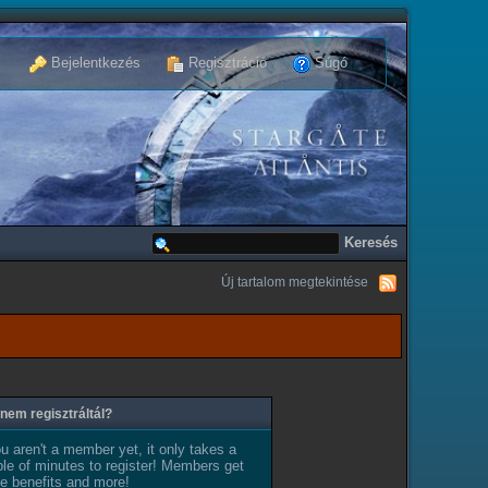
Bejelentkezés
Regisztráció
Súgó
Új tartalom megtekintése
nem regisztráltál?
ou aren't a member yet, it only takes a
le of minutes to register! Members get
e benefits and more!