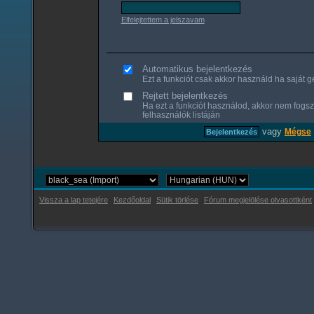
Elfelejtettem a jelszavam
Automatikus bejelentkezés
Ezt a funkciót csak akkor használd ha saját gé
Rejtett bejelentkezés
Ha ezt a funkciót használod, akkor nem fogsz
felhasználók listáján
vagy
Mégse
Vissza a lap tetejére
Kezdőoldal
Sütik törlése
Fórum megjelölése olvasottként