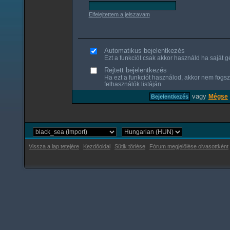
Elfelejtettem a jelszavam
Automatikus bejelentkezés
Ezt a funkciót csak akkor használd ha saját gé
Rejtett bejelentkezés
Ha ezt a funkciót használod, akkor nem fogsz
felhasználók listáján
vagy
Mégse
Vissza a lap tetejére
Kezdőoldal
Sütik törlése
Fórum megjelölése olvasottként