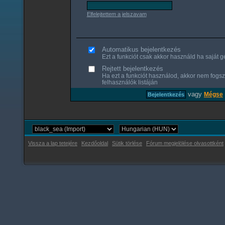
Elfelejtettem a jelszavam
Automatikus bejelentkezés
Ezt a funkciót csak akkor használd ha saját gé
Rejtett bejelentkezés
Ha ezt a funkciót használod, akkor nem fogsz
felhasználók listáján
vagy
Mégse
Vissza a lap tetejére
Kezdőoldal
Sütik törlése
Fórum megjelölése olvasottként