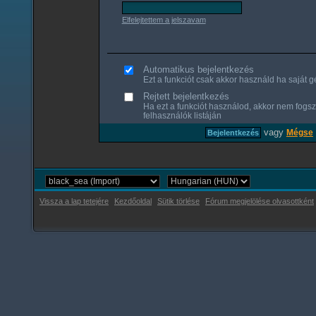
Elfelejtettem a jelszavam
Automatikus bejelentkezés
Ezt a funkciót csak akkor használd ha saját gé
Rejtett bejelentkezés
Ha ezt a funkciót használod, akkor nem fogsz
felhasználók listáján
vagy
Mégse
Vissza a lap tetejére
Kezdőoldal
Sütik törlése
Fórum megjelölése olvasottként