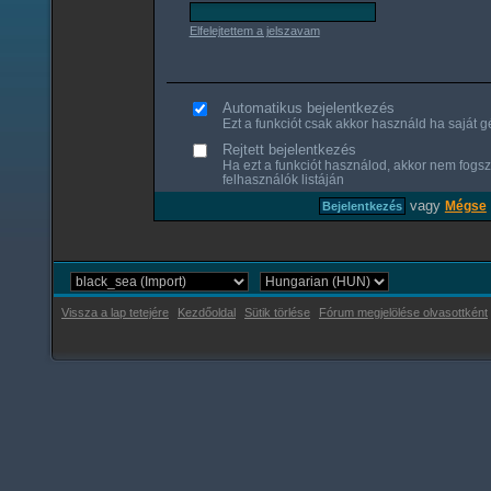
Elfelejtettem a jelszavam
Automatikus bejelentkezés
Ezt a funkciót csak akkor használd ha saját gé
Rejtett bejelentkezés
Ha ezt a funkciót használod, akkor nem fogsz
felhasználók listáján
vagy
Mégse
Vissza a lap tetejére
Kezdőoldal
Sütik törlése
Fórum megjelölése olvasottként