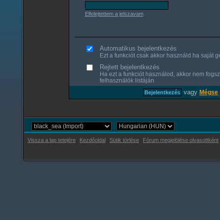
Elfelejtettem a jelszavam
Automatikus bejelentkezés
Ezt a funkciót csak akkor használd ha saját gé
Rejtett bejelentkezés
Ha ezt a funkciót használod, akkor nem fogsz
felhasználók listáján
vagy
Mégse
Vissza a lap tetejére
Kezdőoldal
Sütik törlése
Fórum megjelölése olvasottként