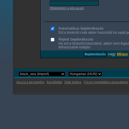
Elfelejtettem a jelszavam
Automatikus bejelentkezés
Ezt a funkciót csak akkor használd ha saját gé
Rejtett bejelentkezés
Ha ezt a funkciót használod, akkor nem fogsz
felhasználók listáján
vagy
Mégse
Vissza a lap tetejére
Kezdőoldal
Sütik törlése
Fórum megjelölése olvasottként