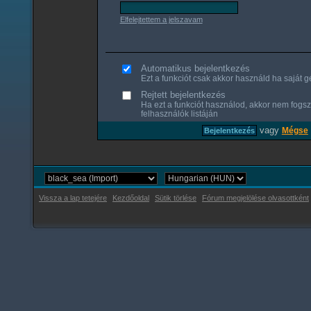
Elfelejtettem a jelszavam
Automatikus bejelentkezés
Ezt a funkciót csak akkor használd ha saját gé
Rejtett bejelentkezés
Ha ezt a funkciót használod, akkor nem fogsz
felhasználók listáján
vagy
Mégse
Vissza a lap tetejére
Kezdőoldal
Sütik törlése
Fórum megjelölése olvasottként