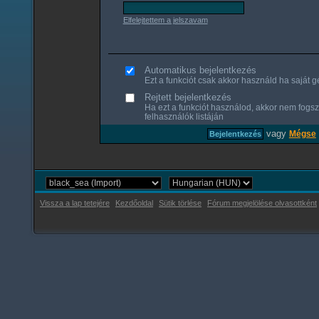
Elfelejtettem a jelszavam
Automatikus bejelentkezés
Ezt a funkciót csak akkor használd ha saját gé
Rejtett bejelentkezés
Ha ezt a funkciót használod, akkor nem fogsz
felhasználók listáján
vagy
Mégse
Vissza a lap tetejére
Kezdőoldal
Sütik törlése
Fórum megjelölése olvasottként