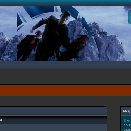
Még 
ad
If y
coup
thes