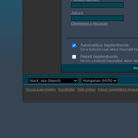
Jelszó:
Elfelejtettem a jelszavam
Automatikus bejelentkezés
Ezt a funkciót csak akkor használd ha s
Rejtett bejelentkezés
Ha ezt a funkciót használod, akkor nem
Vissza a lap tetejére
Kezdőoldal
Sütik törlése
Fórum megjelölése olvasot