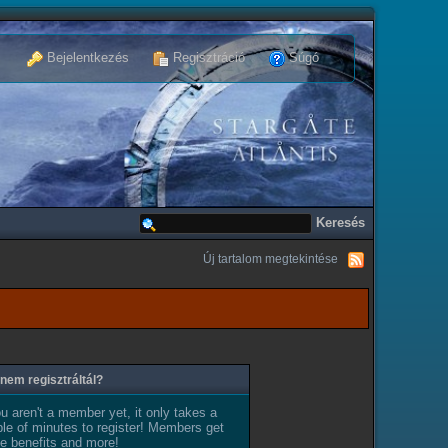
Bejelentkezés
Regisztráció
Súgó
Új tartalom megtekintése
nem regisztráltál?
ou aren't a member yet, it only takes a
le of minutes to register! Members get
e benefits and more!