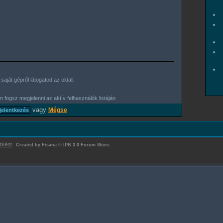
aját gépről látogatod az oldalt
 fogsz megjelenni az aktív felhasználók listáján
vagy
Mégse
tként
Created by Fisana
©
IPB 3.0 Forum Skins