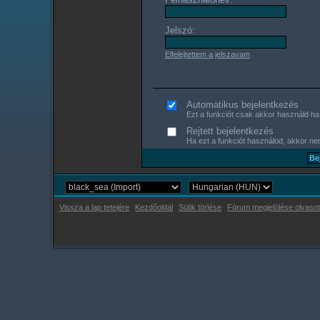
Jelszó:
Elfelejtettem a jelszavam
Automatikus bejelentkezés
Ezt a funkciót csak akkor használd ha s
Rejtett bejelentkezés
Ha ezt a funkciót használod, akkor nem
Vissza a lap tetejére
Kezdőoldal
Sütik törlése
Fórum megjelölése olvasot