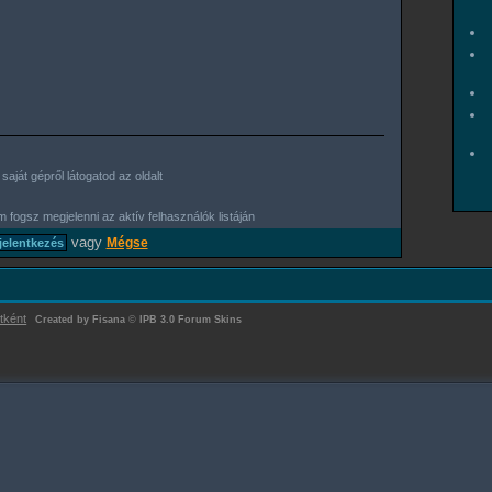
aját gépről látogatod az oldalt
 fogsz megjelenni az aktív felhasználók listáján
vagy
Mégse
tként
Created by Fisana
©
IPB 3.0 Forum Skins