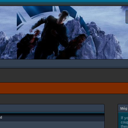
Még 
ad
If y
coup
thes