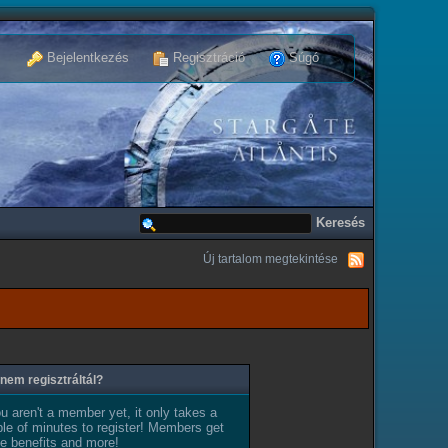
Bejelentkezés
Regisztráció
Súgó
Új tartalom megtekintése
nem regisztráltál?
ou aren't a member yet, it only takes a
le of minutes to register! Members get
e benefits and more!