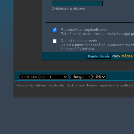
Elfelejtettem a jelszavam
Automatikus bejelentkezés
Ezt a funkciót csak akkor használd ha saját gé
Rejtett bejelentkezés
Ha ezt a funkciót használod, akkor nem fogsz
felhasználók listáján
vagy
Mégse
Vissza a lap tetejére
Kezdőoldal
Sütik törlése
Fórum megjelölése olvasottként