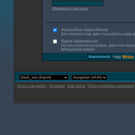
Elfelejtettem a jelszavam
Automatikus bejelentkezés
Ezt a funkciót csak akkor használd ha saját gé
Rejtett bejelentkezés
Ha ezt a funkciót használod, akkor nem fogsz
felhasználók listáján
vagy
Mégse
Vissza a lap tetejére
Kezdőoldal
Sütik törlése
Fórum megjelölése olvasottként