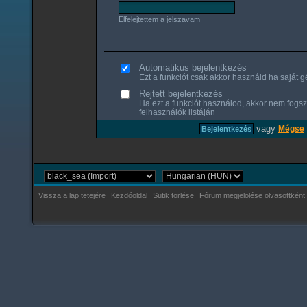
Elfelejtettem a jelszavam
Automatikus bejelentkezés
Ezt a funkciót csak akkor használd ha saját gé
Rejtett bejelentkezés
Ha ezt a funkciót használod, akkor nem fogsz
felhasználók listáján
vagy
Mégse
Vissza a lap tetejére
Kezdőoldal
Sütik törlése
Fórum megjelölése olvasottként