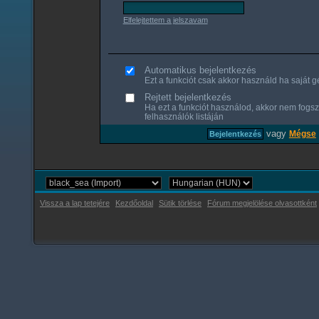
Elfelejtettem a jelszavam
Automatikus bejelentkezés
Ezt a funkciót csak akkor használd ha saját gé
Rejtett bejelentkezés
Ha ezt a funkciót használod, akkor nem fogsz
felhasználók listáján
vagy
Mégse
Vissza a lap tetejére
Kezdőoldal
Sütik törlése
Fórum megjelölése olvasottként