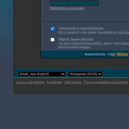
Elfelejtettem a jelszavam
Automatikus bejelentkezés
Ezt a funkciót csak akkor használd ha saját gé
Rejtett bejelentkezés
Ha ezt a funkciót használod, akkor nem fogsz
felhasználók listáján
vagy
Mégse
Vissza a lap tetejére
Kezdőoldal
Sütik törlése
Fórum megjelölése olvasottként