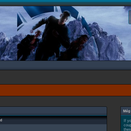
Még 
ad
If y
coup
thes