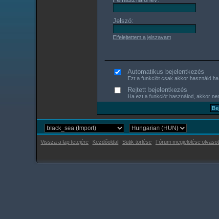
Jelszó:
Elfelejtettem a jelszavam
Automatikus bejelentkezés
Ezt a funkciót csak akkor használd ha s
Rejtett bejelentkezés
Ha ezt a funkciót használod, akkor nem
Vissza a lap tetejére
Kezdőoldal
Sütik törlése
Fórum megjelölése olvasot