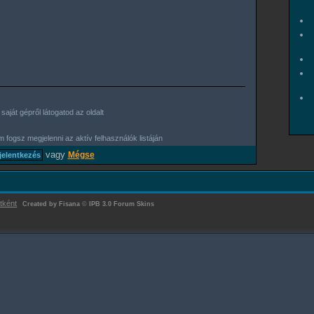
aját gépről látogatod az oldalt
 fogsz megjelenni az aktív felhasználók listáján
vagy
Mégse
tként
Created by Fisana
©
IPB 3.0 Forum Skins