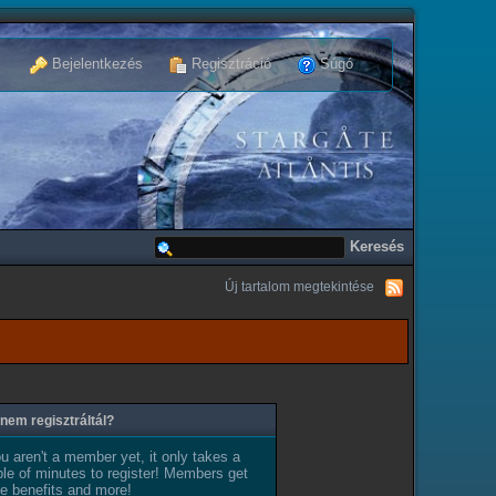
Bejelentkezés
Regisztráció
Súgó
Új tartalom megtekintése
nem regisztráltál?
ou aren't a member yet, it only takes a
le of minutes to register! Members get
e benefits and more!